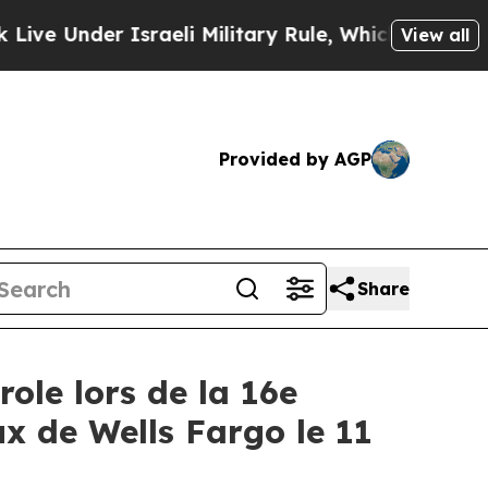
 Under Israeli Military Rule, Which Offers Them 
View all
Provided by AGP
Share
ole lors de la 16e
ux de Wells Fargo le 11