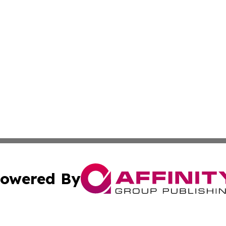
owered By
ubmit Press Release
Terms & Conditions
Copyright/DMCA