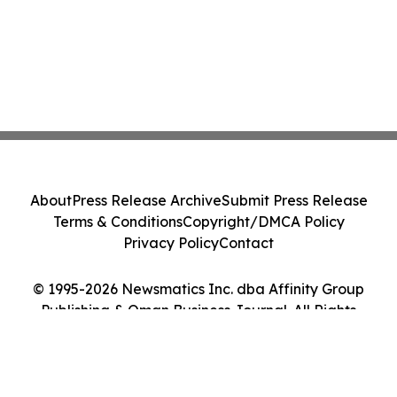
About
Press Release Archive
Submit Press Release
Terms & Conditions
Copyright/DMCA Policy
Privacy Policy
Contact
© 1995-2026 Newsmatics Inc. dba Affinity Group
Publishing & Oman Business Journal. All Rights
Reserved.
Cookie Settings / Your Privacy Choices